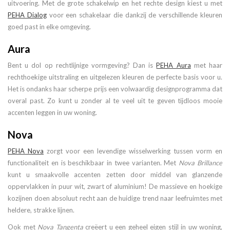
uitvoering. Met de grote schakelwip en het rechte design kiest u met
PEHA Dialog
voor een schakelaar die dankzij de verschillende kleuren
goed past in elke omgeving.
Aura
Bent u dol op rechtlijnige vormgeving? Dan is
PEHA Aura
met haar
rechthoekige uitstraling en uitgelezen kleuren de perfecte basis voor u.
Het is ondanks haar scherpe prijs een volwaardig designprogramma dat
overal past. Zo kunt u zonder al te veel uit te geven tijdloos mooie
accenten leggen in uw woning.
Nova
PEHA Nova
zorgt voor een levendige wisselwerking tussen vorm en
functionaliteit en is beschikbaar in twee varianten. Met
Nova Brillance
kunt u smaakvolle accenten zetten door middel van glanzende
oppervlakken in puur wit, zwart of aluminium! De massieve en hoekige
kozijnen doen absoluut recht aan de huidige trend naar leefruimtes met
heldere, strakke lijnen.
Ook met
Nova Tangenta
creëert u een geheel eigen stijl in uw woning,