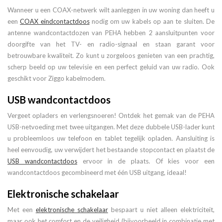
Wanneer u een COAX-netwerk wilt aanleggen in uw woning dan heeft u
een
COAX eindcontactdoos
nodig om uw kabels op aan te sluiten. De
antenne wandcontactdozen van PEHA hebben 2 aansluitpunten voor
doorgifte van het TV- en radio-signaal en staan garant voor
betrouwbare kwaliteit. Zo kunt u zorgeloos genieten van een prachtig,
scherp beeld op uw televisie en een perfect geluid van uw radio. Ook
geschikt voor Ziggo kabelmodem.
USB wandcontactdoos
Vergeet opladers en verlengsnoeren! Ontdek het gemak van de PEHA
USB-netvoeding met twee uitgangen. Met deze dubbele USB-lader kunt
u probleemloos uw telefoon en tablet tegelijk opladen. Aansluiting is
heel eenvoudig, uw verwijdert het bestaande stopcontact en plaatst de
USB wandcontactdoos
ervoor in de plaats. Of kies voor een
wandcontactdoos gecombineerd met één USB uitgang, ideaal!
Elektronische schakelaar
Met een
elektronische schakelaar
bespaart u niet alleen elektriciteit,
maar ook het comfort en de veiligheid (bijvoorbeeld in combinatie met