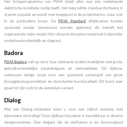
Het instapprogramma van PEHA biedt alles wat een veeleisende
elektrische installatie nodig heeft. Het beproefde standaardontwerp is
al jaren populair en wordt veel toegepast in de projectsector, maar ook
in de particuliere bouw. De
PEHA Standard
afdekramen kunnen
optioneel zonder binnenrand worden geleverd, dit betreft het
zogenaamde
Inline model
. Het robuuste duroplast materiaal is bijzonder
onderhoudsvriendelijk en slagvast.
Badora
PEHA Badora
valt op door haar vierkante strakke hoeklijnen met grote,
gebruiksvriendelijke schakelwippen en centraaldelen. Dit tijdloze,
volwassen design zorgt voor een spannend samenspel van grote
(hoogglans)oppervlakken en doordachte functionaliteit. Dit komt zeer
goed tot zijn recht in de aluminium variant.
Dialog
Met een Dialog-schakelaar kiest u voor een stijlvol ontwerp met
bijzondere uitstraling! Deze tijdloze klassieker is beschikbaar in diverse
designvarianten. Zeer elegant zijn de sierframes in de chroom/goud