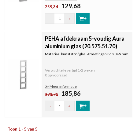
129,68
259,34
-
+
PEHA afdekraam 5-voudig Aura
aluminium glas (20.575.51.70)
Materiaal kunststof / glas. Afmetingen 85 x 369 mm.
Verwachte levertijd
1-2 weken
0 op voorraad
≫ Meer informatie
185,86
371,71
-
+
Toon 1 - 5 van 5