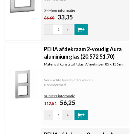
≫ Meer informatie
33,35
66,68
-
+
PEHA afdekraam 2-voudig Aura
aluminium glas (20.572.51.70)
Materiaal kunststof / glas. Afmetingen 85 x 156 mm.
Verwachte levertijd
1-2 weken
0 op voorraad
≫ Meer informatie
56,25
112,51
-
+