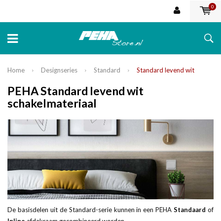
0
Home
Designseries
Standard
Standard levend wit
PEHA Standard levend wit
schakelmateriaal
De basisdelen uit de Standard-serie kunnen in een PEHA
Standaard
of
Inline
afdekraam gecombineerd worden.