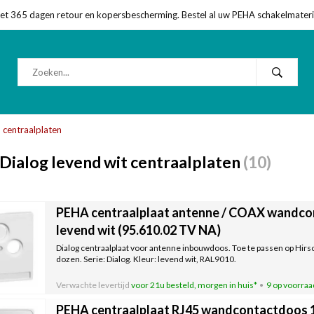
met 365 dagen retour en kopersbescherming. Bestel al uw PEHA schakelmateriaa
centraalplaten
ialog levend wit centraalplaten
(10)
PEHA centraalplaat antenne / COAX wandco
levend wit (95.610.02 TV NA)
Dialog centraalplaat voor antenne inbouwdoos. Toe te passen op Hi
dozen. Serie: Dialog. Kleur: levend wit, RAL9010.
Verwachte levertijd
voor 21u besteld, morgen in huis*
9 op voorraa
PEHA centraalplaat RJ45 wandcontactdoos 1