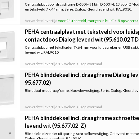
Centraalplaat voor draagframe D 600 MJ1 t/m D 600 MJ13 voor 2 Modu
en tekstveld 7 x 44 mm. Serie: Dialog. Kleur: levend wit, RAL9010.
Verwachte levertijd
voor 21u besteld, morgen in huis*
5 op voorraa
PEHA centraalplaat met tekstveld voor luid
contactdoos Dialog levend wit (95.610.02 T
Centraalplaat met tekstkader 7x64 mm voor luidspreker en USB sokkel.
levend wit, RAL9010.
Verwachte levertijd
1-2 weken
0 op voorraad
PEHA blinddeksel incl. draagframe Dialog lev
95.677.02)
Blindplaat met draagframe, klauwbevestiging. Serie: Dialog. Kleur: le
Verwachte levertijd
1-2 weken
0 op voorraad
PEHA blinddeksel incl. draagframe schroefbe
levend wit (95.677.02-Z)
Blinddeksel zonder uitsparing, schroefbevestiging. Geleverd met me
Dialog. Kleur: levend wit, RAL9010.