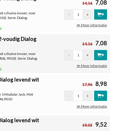
7,08
14,16
et schuine invoer, voor
-
+
10). Serie: Dialog.
≫ Meer informatie
d
-voudig Dialog
7,08
14,16
et schuine invoer, voor
-
+
RAL 9010). Serie: Dialog.
≫ Meer informatie
d
ialog levend wit
8,98
17,96
r 1 Modular Jack. Met
-
+
 RAL9010.
≫ Meer informatie
ialog levend wit
9,52
19,03