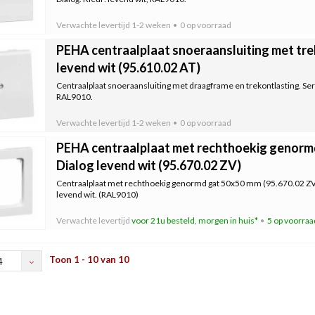
Verwachte levertijd
1-2 weken
0 op voorraad
PEHA centraalplaat snoeraansluiting met tre
levend wit (95.610.02 AT)
Centraalplaat snoeraansluiting met draagframe en trekontlasting. Serie
RAL9010.
Verwachte levertijd
1-2 weken
0 op voorraad
PEHA centraalplaat met rechthoekig genorm
Dialog levend wit (95.670.02 ZV)
Centraalplaat met rechthoekig genormd gat 50x50 mm (95.670.02 ZV). 
levend wit. (RAL9010)
Verwachte levertijd
voor 21u besteld, morgen in huis*
5 op voorraa
Toon 1 - 10 van 10
4