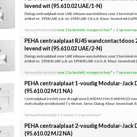
levend wit (95.610.02 UAE/1-N)
Dialog centraalplaat voor UAE inbouw-aansluitdoos voor 1 terminal m
artikel-nr. 1958 UAE o.A. en 1958 UAE-C6 o.A. Kleur: levend wit (ral90
Verwachte levertijd
voor 21u besteld, morgen in huis*
5 op voorraa
PEHA centraalplaat RJ45 wandcontactdoos 2
levend wit (95.610.02 UAE/2-N)
Dialog centraalplaat voor UAE inbouw-aansluitdoos voor 2 terminal m
artikel-nr. 1958/8 UAE o.A. en 1958/8 UAE-C6 O.A. Kleur: levend wit (
Verwachte levertijd
voor 21u besteld, morgen in huis*
7 op voorraa
PEHA centraalplaat 1-voudig Modular-Jack D
(95.610.02 MJ1 NA)
Centraalplaat (recht) voor draagframe D 600 MJ1 t/m D 600 MJ13 voo
stofschuifje en tekstveld 7 x 44 mm. Serie: Dialog. Kleur: levend wit,
Verwachte levertijd
1-2 weken
0 op voorraad
PEHA centraalplaat 2-voudig Modular-Jack D
(95.610.02 MJ2 NA)