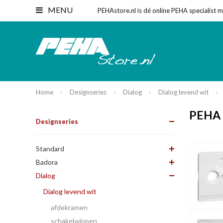
MENU
PEHAstore.nl is dé online PEHA specialist 
Home
Designseries
Dialog
Dialog levend wit
PEHA D
Designseries
Standard
Badora
Dialog
Dialog levend wit
afdekramen
schakelwippen