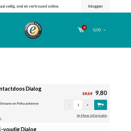
l veilig, snel en vertrouwd online.
Inloggen
0
0,00
ntactdoos Dialog
9,80
19,59
rschmann en Peha antenne
-
+
≫ Meer informatie
d
-voudig Dialog