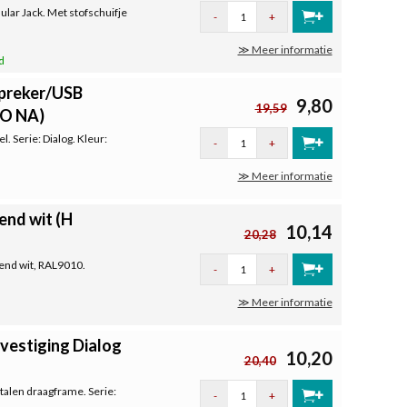
lar Jack. Met stofschuifje
-
+
≫ Meer informatie
d
spreker/USB
9,80
19,59
DO NA)
 Serie: Dialog. Kleur:
-
+
≫ Meer informatie
end wit (H
10,14
20,28
vend wit, RAL9010.
-
+
≫ Meer informatie
vestiging Dialog
10,20
20,40
talen draagframe. Serie:
-
+