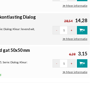
≫ Meer informatie
kontlasting Dialog
14,28
28,54
: Dialog. Kleur: levend wit,
-
+
≫ Meer informatie
d gat 50x50 mm
3,15
6,28
Serie: Dialog. Kleur:
-
+
≫ Meer informatie
d