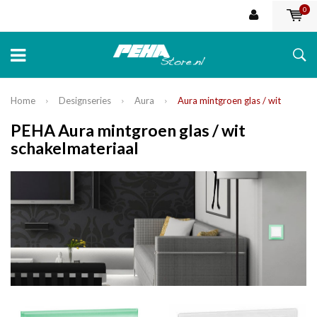
0
Home
Designseries
Aura
Aura mintgroen glas / wit
PEHA Aura mintgroen glas / wit
schakelmateriaal