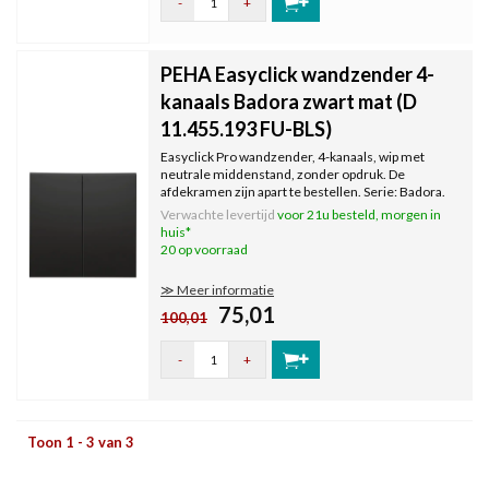
-
+
PEHA Easyclick wandzender 4-
kanaals Badora zwart mat (D
11.455.193 FU-BLS)
Easyclick Pro wandzender, 4-kanaals, wip met
neutrale middenstand, zonder opdruk. De
afdekramen zijn apart te bestellen. Serie: Badora.
Kleur: zwart mat.
Verwachte levertijd
voor 21u besteld, morgen in
huis*
20 op voorraad
≫ Meer informatie
75,01
100,01
-
+
Toon 1 - 3 van 3