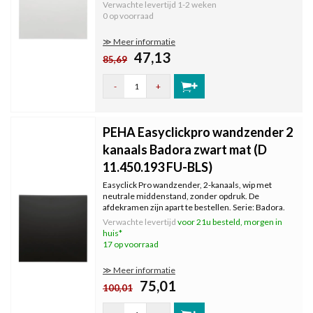
Kleur: levend wit, RAL9010.
Verwachte levertijd
1-2 weken
0 op voorraad
≫ Meer informatie
47,13
85,69
-
+
PEHA Easyclickpro wandzender 2
kanaals Badora zwart mat (D
11.450.193 FU-BLS)
Easyclick Pro wandzender, 2-kanaals, wip met
neutrale middenstand, zonder opdruk. De
afdekramen zijn apart te bestellen. Serie: Badora.
Kleur: zwart mat.
Verwachte levertijd
voor 21u besteld, morgen in
huis*
17 op voorraad
≫ Meer informatie
75,01
100,01