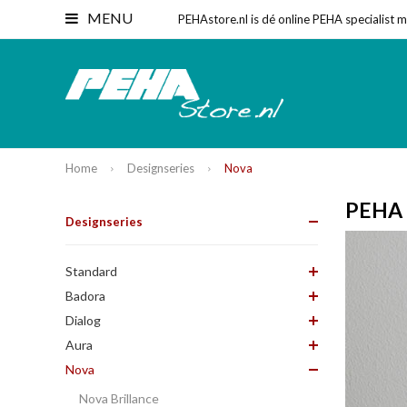
MENU
PEHAstore.nl is dé online PEHA specialist 
Home
Designseries
Nova
PEHA 
Designseries
Standard
Badora
Dialog
Aura
Nova
Nova Brillance