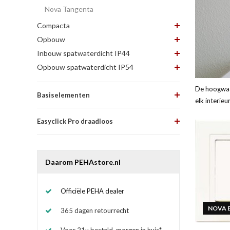
Nova Tangenta
Compacta
Opbouw
Inbouw spatwaterdicht IP44
Opbouw spatwaterdicht IP54
De hoogwaa
Basiselementen
elk interieu
Easyclick Pro draadloos
Daarom PEHAstore.nl
Officiële PEHA dealer
NOVA 
365 dagen retourrecht
Voor 21u besteld, morgen in huis*