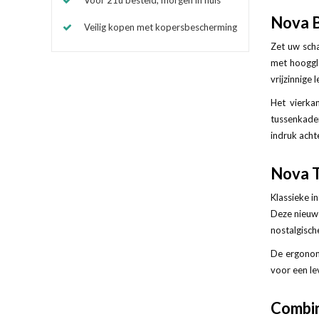
Nova B
Veilig kopen met kopersbescherming
Zet uw scha
met hooggl
vrijzinnige 
Het vierka
tussenkader
indruk achte
Nova T
Klassieke i
Deze nieuwe
nostalgische
De ergonom
voor een le
Combin