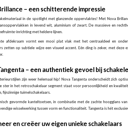
rillance – een schitterende impressie
kelmateriaal in de spotlight met glanzende oppervlaktes! Met Nova Brillanc
ansoppervlakken in levend wit, aluminium of zwart. De massieve en recht
leefruimte-inrichting met heldere lijnen.
nte afdekraam vormt een mooi plat vlak met het centraaldeel en onder
s zetten op subtiele wijze een visueel accent. Eén ding is zeker, met deze 
r.
angenta – een authentiek gevoel bij schakel
nterieurstijlen zijn weer helemaal hip! Nova Tangenta onderscheidt zich opti
 ster in het retroschakelaar segment staat voor persoonlijkheid en kwaliteit e
, fijnzinnige tuimelschakelaars.
isch gevormde kanteltoetsen, in combinatie met de zachte hoogglans van d
vendige wisselwerking tussen vorm en functionaliteit. Tangenta is hét exclus
eer en creëer uw eigen unieke schakelaars