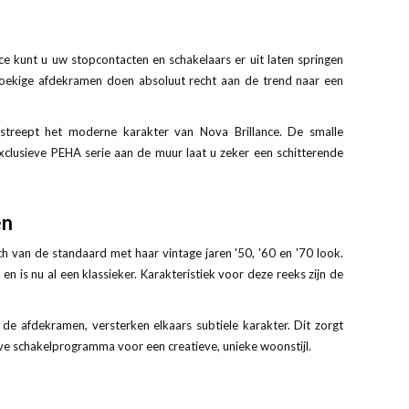
e kunt u uw stopcontacten en schakelaars er uit laten springen
hoekige afdekramen doen absoluut recht aan de trend naar een
streept het moderne karakter van Nova Brillance. De smalle
exclusieve PEHA serie aan de muur laat u zeker een schitterende
en
sch van de standaard met haar vintage jaren '50, '60 en '70 look.
n is nu al een klassieker. Karakteristiek voor deze reeks zijn de
e afdekramen, versterken elkaars subtiele karakter. Dit zorgt
ieve schakelprogramma voor een creatieve, unieke woonstijl.