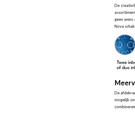
De creativi
assortiment
geen wens 
Nova schak
Meerv
De afdekram
mogelijk om
combineren.