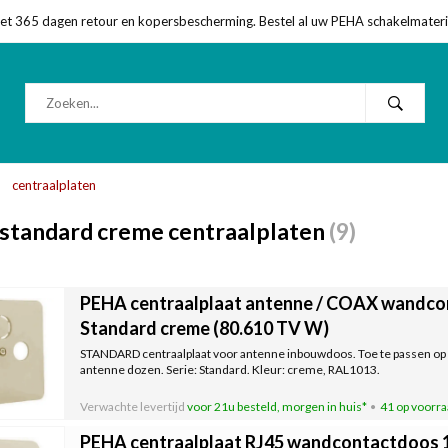
met 365 dagen retour en kopersbescherming. Bestel al uw PEHA schakelmateriaa
centraalplaten
standard creme centraalplaten
(9)
PEHA centraalplaat antenne / COAX wandc
Standard creme (80.610 TV W)
STANDARD centraalplaat voor antenne inbouwdoos. Toe te passen o
antenne dozen. Serie: Standard. Kleur: creme, RAL1013.
Verwachte levertijd
voor 21u besteld, morgen in huis*
41 op voorr
PEHA centraalplaat RJ45 wandcontactdoos 