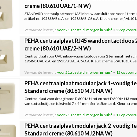
creme (80.610 UAE/1-N W)
STANDARD centraalplaat voor UAE inbouw-aansluitdoos voor 1 termin
artikel-nr. 1958 UAE o.A. en 1958 UAE-C6 o.A. Kleur: creme (RAL1013)
Verwachte levertijd
voor 21u besteld, morgen in huis*
29 op voorr
PEHA centraalplaat RJ45 wandcontactdoos 
creme (80.610 UAE/2-N W)
Centraalplaat voor UAE inbouw-aansluitdoos voor 2 terminal met schui
1958/8 UAE o.A. en 1958/8 UAE-C6 O.A. Kleur: creme (RAL1013). Ser
Verwachte levertijd
voor 21u besteld, morgen in huis*
12 op voorr
PEHA centraalplaat modular jack 1-voudig t
Standard creme (80.610 MJ1 NA W)
Centraalplaat voor draagframe D 600 MJ1 tot en met D 600 MJ13 voo
van stofschuifje en tekstveld 7 x 44 mm. Serie: Standard. Kleur: cre
Verwachte levertijd
voor 21u besteld, morgen in huis*
11 op voorr
PEHA centraalplaat modular jack 2-voudig t
Standard creme (80.610 MJ2 NA W)