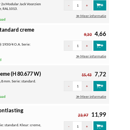
r 2x Modular Jack Voorzien
-
+
me, RAL1013.
≫ Meer informatie
raad
Standard creme
4,66
9,30
) 1930/4 O.A. Serie:
-
+
≫ Meer informatie
d
reme (H 80.677 W)
7,72
15,43
,8 mm. Serie: standard.
-
+
raad
≫ Meer informatie
ontlasting
11,99
23,97
ie: standard. Kleur: creme,
-
+