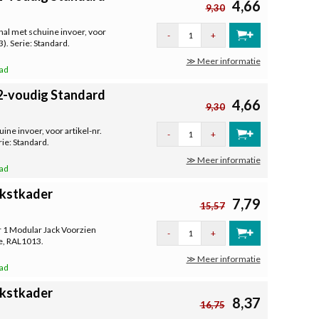
4,66
9,30
al met schuine invoer, voor
-
+
. Serie: Standard.
≫ Meer informatie
aad
2-voudig Standard
4,66
9,30
ne invoer, voor artikel-nr.
-
+
ie: Standard.
≫ Meer informatie
aad
ekstkader
7,79
15,57
r 1 Modular Jack Voorzien
-
+
me, RAL1013.
≫ Meer informatie
aad
ekstkader
8,37
16,75