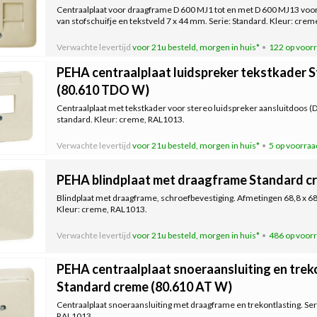
Centraalplaat voor draagframe D 600 MJ1 tot en met D 600 MJ13 voo
van stofschuifje en tekstveld 7 x 44 mm. Serie: Standard. Kleur: cre
Verwachte levertijd
voor 21u besteld, morgen in huis*
122 op voor
PEHA centraalplaat luidspreker tekstkader 
(80.610 TDO W)
Centraalplaat met tekstkader voor stereo luidspreker aansluitdoos (D
standard. Kleur: creme, RAL1013.
Verwachte levertijd
voor 21u besteld, morgen in huis*
5 op voorraa
PEHA blindplaat met draagframe Standard c
Blindplaat met draagframe, schroefbevestiging. Afmetingen 68,8 x 68
Kleur: creme, RAL1013.
Verwachte levertijd
voor 21u besteld, morgen in huis*
486 op voor
PEHA centraalplaat snoeraansluiting en trek
Standard creme (80.610 AT W)
Centraalplaat snoeraansluiting met draagframe en trekontlasting. Ser
RAL1013.