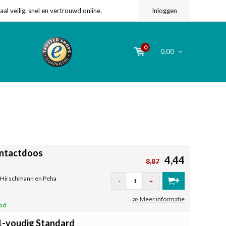
l veilig, snel en vertrouwd online.
Inloggen
0
0,00
ontactdoos
4,44
8,87
p Hirschmann en Peha
-
+
≫ Meer informatie
aad
1-voudig Standard