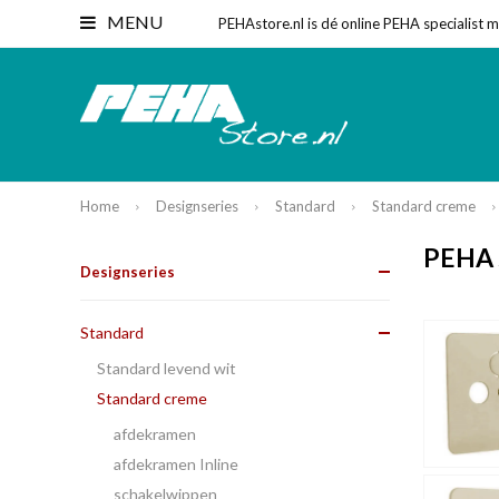
MENU
PEHAstore.nl is dé online PEHA specialist 
Home
Designseries
Standard
Standard creme
PEHA 
Designseries
Standard
Standard levend wit
Standard creme
afdekramen
afdekramen Inline
schakelwippen