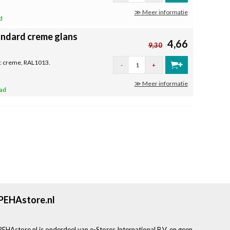
≫ Meer informatie
d
andard creme glans
4,66
9,30
ur: creme, RAL1013.
-
+
≫ Meer informatie
aad
PEHAstore.nl
PEHAstore.nl is onderdeel van e-Stores International B.V. en geen