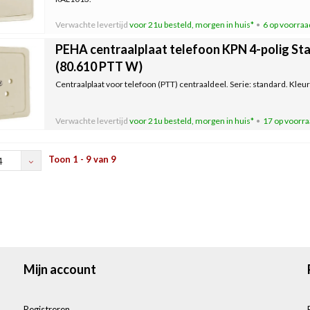
Verwachte levertijd
voor 21u besteld, morgen in huis*
6 op voorraa
PEHA centraalplaat telefoon KPN 4-polig St
(80.610 PTT W)
Centraalplaat voor telefoon (PTT) centraaldeel. Serie: standard. Kle
Verwachte levertijd
voor 21u besteld, morgen in huis*
17 op voorr
Toon 1 - 9 van 9
4
Mijn account
Registreren