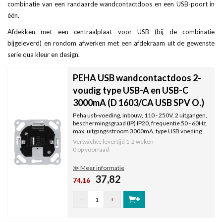
combinatie van een randaarde wandcontactdoos en een USB-poort in
één.
Afdekken met een centraalplaat voor USB (bij de combinatie
bijgeleverd) en rondom afwerken met een afdekraam uit de gewenste
serie qua kleur en design.
PEHA USB wandcontactdoos 2-
voudig type USB-A en USB-C
3000mA (D 1603/CA USB SPV O.)
Peha usb-voeding, inbouw, 110 - 250V, 2 uitgangen,
beschermingsgraad (IP) IP20, frequentie 50 - 60Hz,
max. uitgangsstroom 3000mA, type USB voeding
AC, uitgangsspanning 9V, zonder centraalplaat.
Verwachte levertijd
1-2 weken
0 op voorraad
≫ Meer informatie
37,82
74,16
-
+