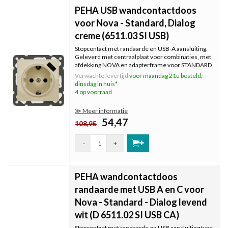
PEHA USB wandcontactdoos
voor Nova - Standard, Dialog
creme (6511.03 SI USB)
Stopcontact met randaarde en USB-A aansluiting.
Geleverd met centraalplaat voor combinaties, met
afdekking NOVA en adapterframe voor STANDARD
en DIALOG. Kleur: creme, RAL1013.
Verwachte levertijd
voor maandag 21u besteld,
dinsdag in huis*
4 op voorraad
≫ Meer informatie
54,47
108,95
-
+
PEHA wandcontactdoos
randaarde met USB A en C voor
Nova - Standard - Dialog levend
wit (D 6511.02 SI USB CA)
Stopcontact met randaarde en USB aansluiting type