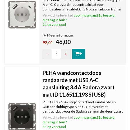
A en C. Geleverd met centraalplaat voor
combinaties, met afdekking Nova en adapterframe
voor Standard en Dialog. Kleur: levend wit (RAL
Verwachte levertijd
voor maandag 21u besteld,
9010).
dinsdag in huis*
21 op voorraad
≫ Meer informatie
46,00
92,01
-
+
PEHA wandcontactdoos
randaarde met USB A-C
aansluiting 3.4 A Badora zwart
mat (D 11.6511.193 SI USB)
PEHA 00276842 stopcontact met randaarde en
USB aansluiting type A en C. Geleverd met
centraalplaat voor de Badora serie in de kleur: zwart
mat.
Verwachte levertijd
voor maandag 21u besteld,
dinsdag in huis*
31 op voorraad