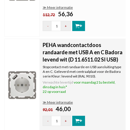
≫ Meer informatie
56,36
112,72
-
+
PEHA wandcontactdoos
randaarde met USB A en C Badora
levend wit (D 11.6511.02 SI USB)
Stopcontact met randaarde en USB aansluiting type
A en C. Geleverd met centraalplaat voor de Badora
serie Kleur: levend wit (RAL 9010).
Verwachte levertijd
voor maandag 21u besteld,
dinsdag in huis*
22 op voorraad
≫ Meer informatie
46,00
92,01
-
+