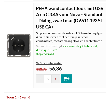
PEHA wandcontactdoos met USB
A en C 3.4A voor Nova - Standard
- Dialog zwart mat (D 6511.193 SI
USB CA)
Stopcontact met randaarde en USB aansluiting type
A en C. Geleverd met centraalplaat voor
combinaties, met afdekking Nova en adapterframe
voor Standard en Dialog. Kleur: zwart mat.
Verwachte levertijd
voor maandag 21u besteld,
dinsdag in huis*
3 op voorraad
≫ Meer informatie
56,36
112,72
-
+
Toon 1 - 6 van 6