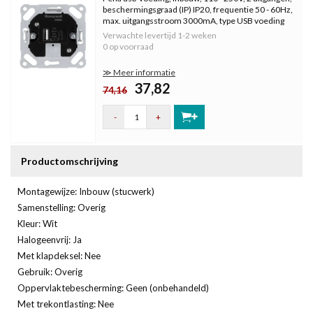
beschermingsgraad (IP) IP20, frequentie 50 - 60Hz,
max. uitgangsstroom 3000mA, type USB voeding
AC, uitgangsspanning 9V, zonder centraalplaat.
Verwachte levertijd
1-2 weken
0 op voorraad
≫ Meer informatie
37,82
74,16
-
+
Productomschrijving
Montagewijze: Inbouw (stucwerk)
Samenstelling: Overig
Kleur: Wit
Halogeenvrij: Ja
Met klapdeksel: Nee
Gebruik: Overig
Oppervlaktebescherming: Geen (onbehandeld)
Met trekontlasting: Nee