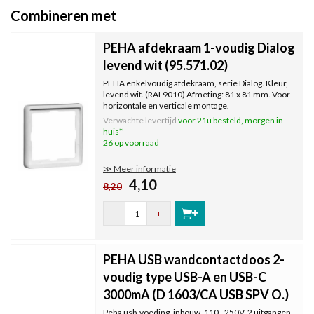
Combineren met
PEHA afdekraam 1-voudig Dialog
levend wit (95.571.02)
PEHA enkelvoudig afdekraam, serie Dialog. Kleur,
levend wit. (RAL9010) Afmeting: 81 x 81 mm. Voor
horizontale en verticale montage.
Verwachte levertijd
voor 21u besteld, morgen in
huis*
26 op voorraad
≫ Meer informatie
4,10
8,20
-
+
PEHA USB wandcontactdoos 2-
voudig type USB-A en USB-C
3000mA (D 1603/CA USB SPV O.)
Peha usb-voeding, inbouw, 110 - 250V, 2 uitgangen,