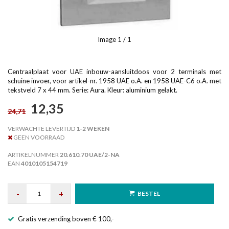
Image
1
/ 1
Centraalplaat voor UAE inbouw-aansluitdoos voor 2 terminals met
schuine invoer, voor artikel-nr. 1958 UAE o.A. en 1958 UAE-C6 o.A. met
tekstveld 7 x 44 mm. Serie: Aura. Kleur: aluminium gelakt.
12,35
24,71
VERWACHTE LEVERTIJD
1-2 WEKEN
GEEN VOORRAAD
ARTIKELNUMMER
20.610.70 UAE/2-NA
EAN
4010105154719
-
+
BESTEL
Gratis verzending boven € 100,-