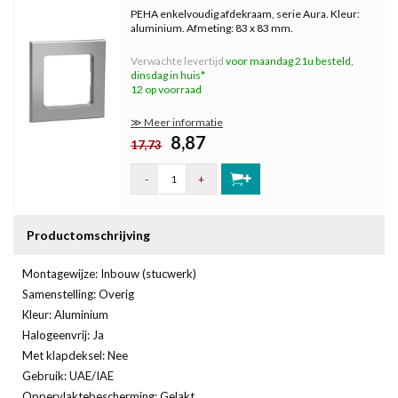
PEHA enkelvoudig afdekraam, serie Aura. Kleur:
aluminium. Afmeting: 83 x 83 mm.
Verwachte levertijd
voor maandag 21u besteld,
dinsdag in huis*
12 op voorraad
≫ Meer informatie
8,87
17,73
-
+
Productomschrijving
Montagewijze: Inbouw (stucwerk)
Samenstelling: Overig
Kleur: Aluminium
Halogeenvrij: Ja
Met klapdeksel: Nee
Gebruik: UAE/IAE
Oppervlaktebescherming: Gelakt