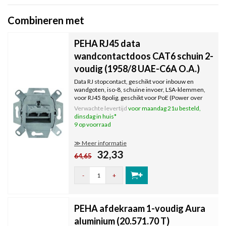
Combineren met
PEHA RJ45 data
wandcontactdoos CAT6 schuin 2-
voudig (1958/8 UAE-C6A O.A.)
Data RJ stopcontact, geschikt voor inbouw en
wandgoten, iso-8, schuine invoer, LSA-klemmen,
voor RJ45 8polig, geschikt voor PoE (Power over
Ethernet), Cat 6a, klasse Ea, 500 MHz.
Verwachte levertijd
voor maandag 21u besteld,
dinsdag in huis*
9 op voorraad
≫ Meer informatie
32,33
64,65
-
+
PEHA afdekraam 1-voudig Aura
aluminium (20.571.70 T)