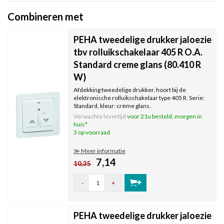
Combineren met
PEHA tweedelige drukker jaloezie
tbv rolluikschakelaar 405 R O.A.
Standard creme glans (80.410 R
W)
Afdekking tweedelige drukker, hoort bij de
elektronische rolluikschakelaar type 405 R. Serie:
Standard, kleur: crème glans.
Verwachte levertijd
voor 21u besteld, morgen in
huis*
3 op voorraad
≫ Meer informatie
7,14
10,35
-
+
PEHA tweedelige drukker jaloezie