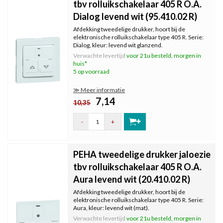
tbv rolluikschakelaar 405 R O.A.
Dialog levend wit (95.410.02 R)
Afdekking tweedelige drukker, hoort bij de
elektronische rolluikschakelaar type 405 R. Serie:
Dialog, kleur: levend wit glanzend.
Verwachte levertijd
voor 21u besteld, morgen in
huis*
5 op voorraad
≫ Meer informatie
7,14
10,35
-
+
PEHA tweedelige drukker jaloezie
tbv rolluikschakelaar 405 R O.A.
Aura levend wit (20.410.02 R)
Afdekking tweedelige drukker, hoort bij de
elektronische rolluikschakelaar type 405 R. Serie:
Aura, kleur: levend wit (mat).
Verwachte levertijd
voor 21u besteld, morgen in