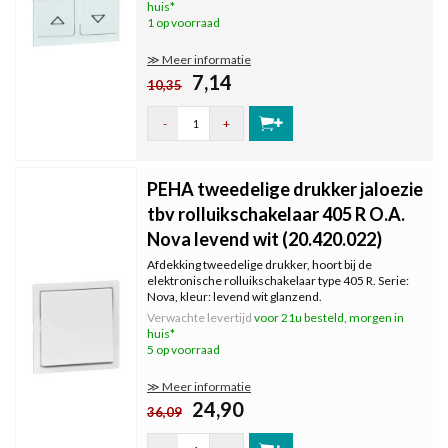
huis*
1 op voorraad
≫ Meer informatie
7,14
10,35
-
+
PEHA tweedelige drukker jaloezie
tbv rolluikschakelaar 405 R O.A.
Nova levend wit (20.420.022)
Afdekking tweedelige drukker, hoort bij de
elektronische rolluikschakelaar type 405 R. Serie:
Nova, kleur: levend wit glanzend.
Verwachte levertijd
voor 21u besteld, morgen in
huis*
5 op voorraad
≫ Meer informatie
24,90
36,09