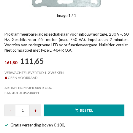
Image
1
/ 1
Programmeerbare jaloezieschakelaar voor inbouwmontage, 230 V~, 50
Hz. Geschikt voor één motor (max. 750 VA). Impulsduur: 2 minuten.
Voorzien van rode/groene LED voor functieweergave. Nulleider vereist.
Niet compatibel met type D 404 R O.A.
111,65
161,80
VERWACHTE LEVERTIJD
1-2 WEKEN
GEEN VOORRAAD
ARTIKELNUMMER
405 R O.A.
EAN
4010105234411
-
+
BESTEL
Gratis verzending boven € 100,-