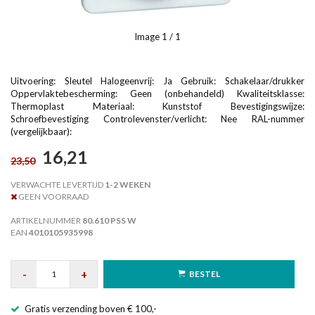
Image
1
/ 1
Uitvoering: Sleutel Halogeenvrij: Ja Gebruik: Schakelaar/drukker
Oppervlaktebescherming: Geen (onbehandeld) Kwaliteitsklasse:
Thermoplast Materiaal: Kunststof Bevestigingswijze:
Schroefbevestiging Controlevenster/verlicht: Nee RAL-nummer
(vergelijkbaar):
16,21
23,50
VERWACHTE LEVERTIJD
1-2 WEKEN
GEEN VOORRAAD
ARTIKELNUMMER
80.610 PSS W
EAN
4010105935998
-
+
BESTEL
Gratis verzending boven € 100,-