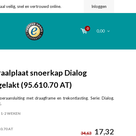
l veilig, snel en vertrouwd online.
Inloggen
0
0,00
aalplaat snoerkap Dialog
elakt (95.610.70 AT)
oeraansluiting met draagframe en trekontlasting. Serie: Dialog.
.
1-2 WEKEN
10.70 AT
17,32
34,63