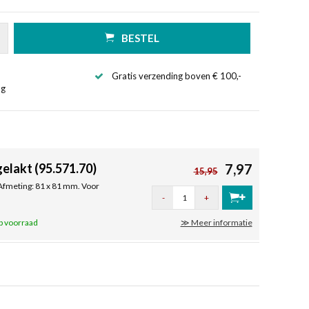
BESTEL
Gratis verzending boven € 100,-
ng
elakt (95.571.70)
7,97
15,95
 Afmeting: 81 x 81 mm. Voor
-
+
p voorraad
≫ Meer informatie