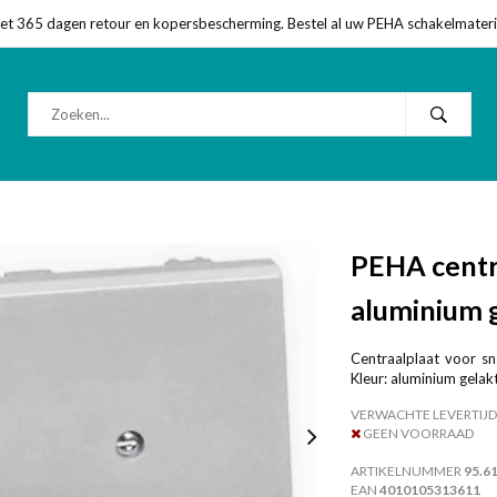
met 365 dagen retour en kopersbescherming. Bestel al uw PEHA schakelmateriaa
PEHA centr
aluminium g
Centraalplaat voor sn
Kleur: aluminium gelakt
VERWACHTE LEVERTIJD
GEEN VOORRAAD
ARTIKELNUMMER
95.6
EAN
4010105313611