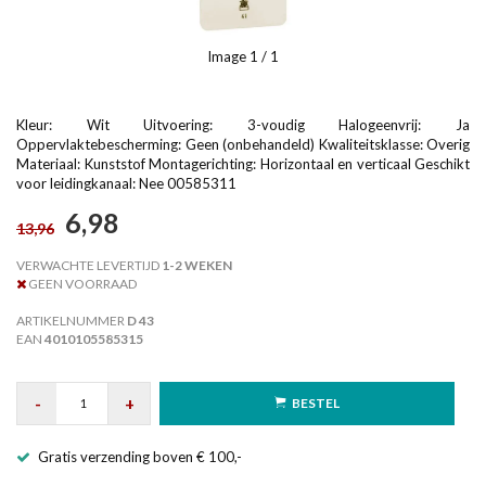
Image
1
/ 1
Kleur: Wit Uitvoering: 3-voudig Halogeenvrij: Ja
Oppervlaktebescherming: Geen (onbehandeld) Kwaliteitsklasse: Overig
Materiaal: Kunststof Montagerichting: Horizontaal en verticaal Geschikt
voor leidingkanaal: Nee 00585311
6,98
13,96
VERWACHTE LEVERTIJD
1-2 WEKEN
GEEN VOORRAAD
ARTIKELNUMMER
D 43
EAN
4010105585315
-
+
BESTEL
Gratis verzending boven € 100,-