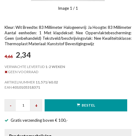
Image
1
/ 1
Kleur: Wit Breedte: 83 Millimeter Halogeenvrij: Ja Hoogte: 83 Millimeter
Aantal eenheden: 1 Met klapdeksel: Nee Oppervlaktebescherming:
Geen (onbehandeld) Tekstveld/beschrijvingsvlak: Nee Kwaliteitsklasse:
Thermoplast Materiaal: Kunststof Bevestigingswijz
2,34
4,66
VERWACHTE LEVERTIJD
1-2 WEKEN
GEEN VOORRAAD
ARTIKELNUMMER
11.571/60.02
EAN
4010105318371
-
+
BESTEL
Gratis verzending boven € 100,-
Productomschrijving