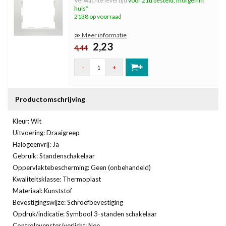
Verwachte levertijd
voor 21u besteld, morgen in
huis*
2138 op voorraad
≫ Meer informatie
2,23
4,44
-
+
Productomschrijving
Kleur: Wit
Uitvoering: Draaigreep
Halogeenvrij: Ja
Gebruik: Standenschakelaar
Oppervlaktebescherming: Geen (onbehandeld)
Kwaliteitsklasse: Thermoplast
Materiaal: Kunststof
Bevestigingswijze: Schroefbevestiging
Opdruk/indicatie: Symbool 3-standen schakelaar
Controlevenster/verlicht: Nee