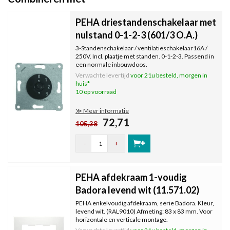
PEHA driestandenschakelaar met
nulstand 0-1-2-3 (601/3 O.A.)
3-Standenschakelaar / ventilatieschakelaar16A /
250V. Incl. plaatje met standen. 0-1-2-3. Passend in
een normale inbouwdoos.
Verwachte levertijd
voor 21u besteld, morgen in
huis*
10 op voorraad
≫ Meer informatie
72,71
105,38
-
+
PEHA afdekraam 1-voudig
Badora levend wit (11.571.02)
PEHA enkelvoudig afdekraam, serie Badora. Kleur,
levend wit. (RAL9010) Afmeting: 83 x 83 mm. Voor
horizontale en verticale montage.