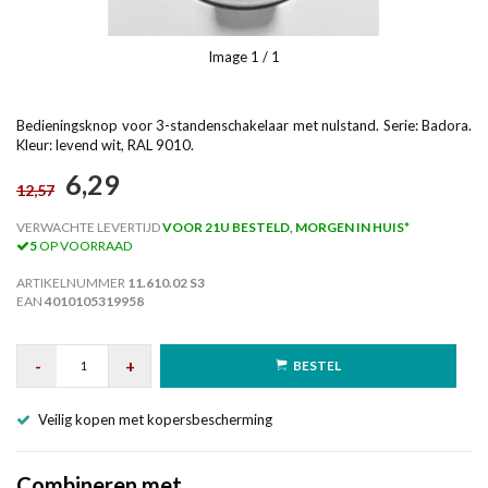
Image
1
/ 1
Bedieningsknop voor 3-standenschakelaar met nulstand. Serie: Badora.
Kleur: levend wit, RAL 9010.
6,29
12,57
VERWACHTE LEVERTIJD
VOOR 21U BESTELD, MORGEN IN HUIS*
5
OP VOORRAAD
ARTIKELNUMMER
11.610.02 S3
EAN
4010105319958
-
+
BESTEL
Veilig kopen met kopersbescherming
Combineren met