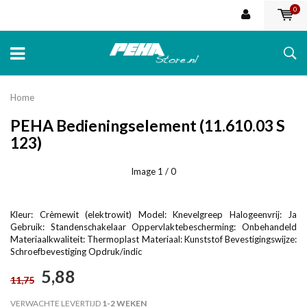
0
Home
PEHA Bedieningselement (11.610.03 S
123)
Image
1
/ 0
Kleur: Crèmewit (elektrowit) Model: Knevelgreep Halogeenvrij: Ja
Gebruik: Standenschakelaar Oppervlaktebescherming: Onbehandeld
Materiaalkwaliteit: Thermoplast Materiaal: Kunststof Bevestigingswijze:
Schroefbevestiging Opdruk/indic
5,88
11,75
VERWACHTE LEVERTIJD
1-2 WEKEN