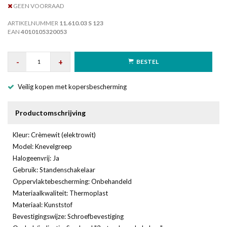
GEEN VOORRAAD
ARTIKELNUMMER
11.610.03 S 123
EAN
4010105320053
-
+
BESTEL
Veilig kopen met kopersbescherming
Productomschrijving
Kleur: Crèmewit (elektrowit)
Model: Knevelgreep
Halogeenvrij: Ja
Gebruik: Standenschakelaar
Oppervlaktebescherming: Onbehandeld
Materiaalkwaliteit: Thermoplast
Materiaal: Kunststof
Bevestigingswijze: Schroefbevestiging