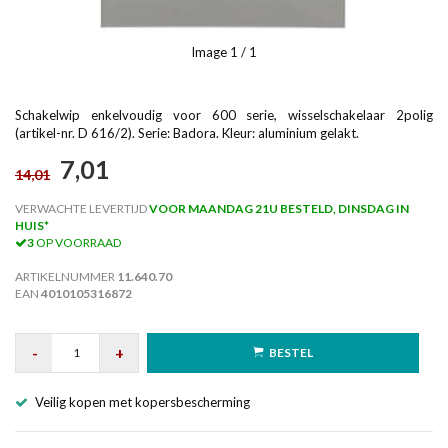
Image
1
/ 1
Schakelwip enkelvoudig voor 600 serie, wisselschakelaar 2polig
(artikel-nr. D 616/2). Serie: Badora. Kleur: aluminium gelakt.
7,01
14,01
VERWACHTE LEVERTIJD
VOOR MAANDAG 21U BESTELD, DINSDAG IN
HUIS*
3
OP VOORRAAD
ARTIKELNUMMER
11.640.70
EAN
4010105316872
-
+
BESTEL
Veilig kopen met kopersbescherming