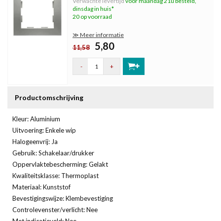
Verwachte levertijd
voor maandag 21u besteld,
dinsdag in huis*
20 op voorraad
≫ Meer informatie
5,80
11,58
-
+
Productomschrijving
Kleur: Aluminium
Uitvoering: Enkele wip
Halogeenvrij: Ja
Gebruik: Schakelaar/drukker
Oppervlaktebescherming: Gelakt
Kwaliteitsklasse: Thermoplast
Materiaal: Kunststof
Bevestigingswijze: Klembevestiging
Controlevenster/verlicht: Nee
Met indicatieveld: Nee