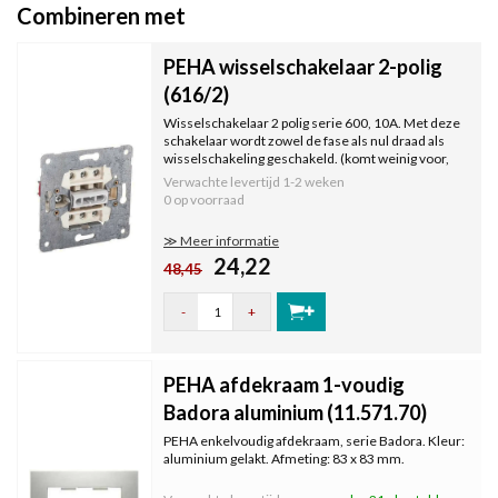
Combineren met
PEHA wisselschakelaar 2-polig
(616/2)
Wisselschakelaar 2 polig serie 600, 10A. Met deze
schakelaar wordt zowel de fase als nul draad als
wisselschakeling geschakeld. (komt weinig voor,
enkel als dit in bestek geëist wordt). Met
Verwachte levertijd
1-2 weken
schroefcontacten voor de bedrading.
0 op voorraad
≫ Meer informatie
24,22
48,45
-
+
PEHA afdekraam 1-voudig
Badora aluminium (11.571.70)
PEHA enkelvoudig afdekraam, serie Badora. Kleur:
aluminium gelakt. Afmeting: 83 x 83 mm.