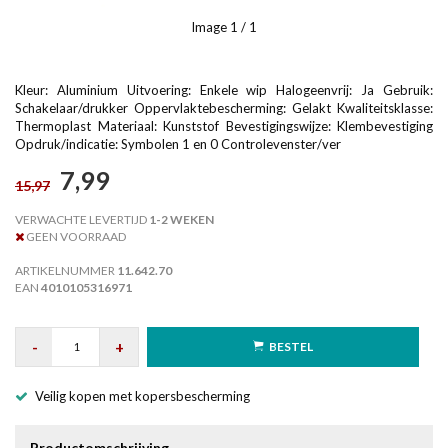
Image
1
/ 1
Kleur: Aluminium Uitvoering: Enkele wip Halogeenvrij: Ja Gebruik:
Schakelaar/drukker Oppervlaktebescherming: Gelakt Kwaliteitsklasse:
Thermoplast Materiaal: Kunststof Bevestigingswijze: Klembevestiging
Opdruk/indicatie: Symbolen 1 en 0 Controlevenster/ver
7,99
15,97
VERWACHTE LEVERTIJD
1-2 WEKEN
GEEN VOORRAAD
ARTIKELNUMMER
11.642.70
EAN
4010105316971
-
+
BESTEL
Veilig kopen met kopersbescherming
Productomschrijving