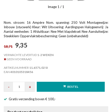
Image
1
/ 1
Nom. stroom: 16 Ampère Nom. spanning: 250 Volt Montagewijze:
Inbouw (stucwerk) Kleur: Wit Uitvoering: Aardingspen Halogeenvrij: Ja
Aantal eenheden: 1 Afsluitbaar: Nee Met klapdeksel: Nee Aansluitwijze:
Steekklem Oppervlaktebescherming: Geen (onbehandeld)
9,35
18,71
VERWACHTE LEVERTIJD
1-2 WEKEN
GEEN VOORRAAD
ARTIKELNUMMER
11.6571.02 SI
EAN
4010105318456
-
+
BESTEL
Gratis verzending boven € 100,-
Productomschrijving