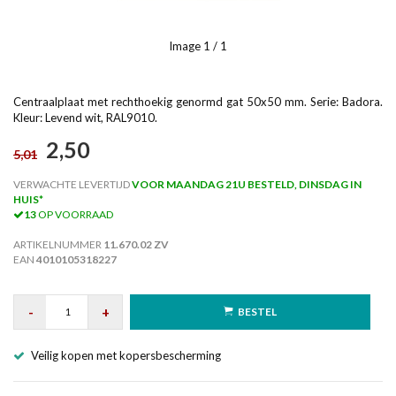
Image
1
/ 1
Centraalplaat met rechthoekig genormd gat 50x50 mm. Serie: Badora.
Kleur: Levend wit, RAL9010.
2,50
5,01
VERWACHTE LEVERTIJD
VOOR MAANDAG 21U BESTELD, DINSDAG IN
HUIS*
13
OP VOORRAAD
ARTIKELNUMMER
11.670.02 ZV
EAN
4010105318227
-
+
BESTEL
Veilig kopen met kopersbescherming