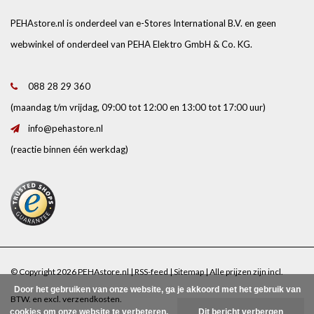
PEHAstore.nl is onderdeel van e-Stores International B.V. en geen
webwinkel of onderdeel van PEHA Elektro GmbH & Co. KG.
088 28 29 360
(maandag t/m vrijdag, 09:00 tot 12:00 en 13:00 tot 17:00 uur)
info@pehastore.nl
(reactie binnen één werkdag)
© Copyright 2026 PEHAstore.nl |
RSS-feed
|
Sitemap
| Alle prijzen zijn incl.
Door het gebruiken van onze website, ga je akkoord met het gebruik van
BTW. en excl.
verzendkosten
.
cookies om onze website te verbeteren.
Dit bericht verbergen