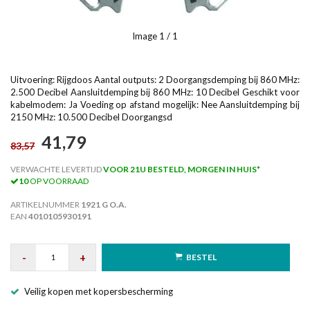
Image
1
/ 1
Uitvoering: Rijgdoos Aantal outputs: 2 Doorgangsdemping bij 860 MHz:
2.500 Decibel Aansluitdemping bij 860 MHz: 10 Decibel Geschikt voor
kabelmodem: Ja Voeding op afstand mogelijk: Nee Aansluitdemping bij
2150 MHz: 10.500 Decibel Doorgangsd
41,79
83,57
VERWACHTE LEVERTIJD
VOOR 21U BESTELD, MORGEN IN HUIS*
10
OP VOORRAAD
ARTIKELNUMMER
1921 G O.A.
EAN
4010105930191
-
+
BESTEL
Veilig kopen met kopersbescherming