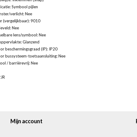
catie: Symbool pijlen
ster/verlicht: Nee
 (vergelijkbaar): 9010
ieveld: Nee
selbare lens/symbool: Nee
oppervlakte: Glanzend
or beschermingsgraad (IP): IP20
or bussysteem-toetsaansluiting: Nee
ol / barrièrevrij: Nee
2JR
Mijn account