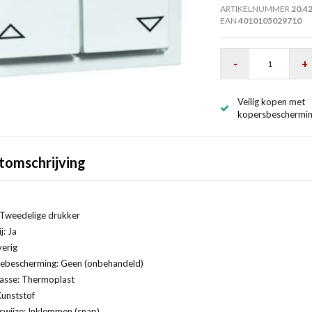
ARTIKELNUMMER
20.42
EAN
4010105029710
-
+
Veilig kopen met
kopersbeschermi
tomschrijving
 Tweedelige drukker
j: Ja
erig
ebescherming: Geen (onbehandeld)
lasse: Thermoplast
Kunststof
swijze: Inklemmen (snap)