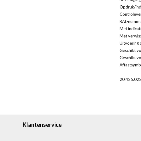
Opdruk/indi
Controleven
RAL-nummer
Met indicat
Met verwis
Uitvoering 
Geschikt vo
Geschikt vo
Aftastsymbo
20.425.02
Klantenservice