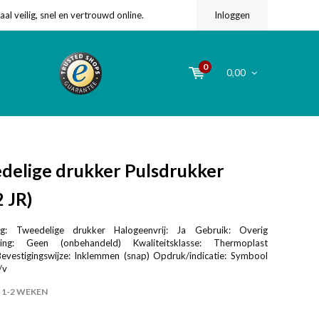
l veilig, snel en vertrouwd online.
Inloggen
0
0,00
elige drukker Pulsdrukker
 JR)
ng: Tweedelige drukker Halogeenvrij: Ja Gebruik: Overig
ming: Geen (onbehandeld) Kwaliteitsklasse: Thermoplast
Bevestigingswijze: Inklemmen (snap) Opdruk/indicatie: Symbool
/v
1-2 WEKEN