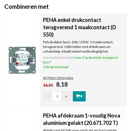
Combineren met
PEHA enkel drukcontact
terugverend 1 maakcontact (D
550)
Pulsdrukker basis 10A / 230V. 1 maakcontact,
terugverend. Uitbreiden met afdekraam en
schakelwip. Maakt enkel verbinding bij het
indrukken.
Verwachte levertijd
voor 21u besteld, morgen in
huis*
158 op voorraad
≫ Meer informatie
8,18
16,35
-
+
PEHA afdekraam 1-voudig Nova
aluminium gelakt (20.671.702 T)
Afdekraam NOVA voor verticale en horizontale