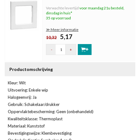
Verwachte levertijd
voor maandag 21u besteld,
dinsdag in huis*
35 op voorraad
≫ Meer informatie
5,17
10,32
-
+
Productomschrijving
Kleur: Wit
Uitvoering: Enkele wip
Halogeenvrij: Ja
Gebruik: Schakelaar/drukker
Oppervlaktebescherming: Geen (onbehandeld)
Kwaliteitsklasse: Thermoplast
Materiaal: Kunststof
Bevestigingswijze: Klembevestiging