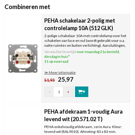
Combineren met
PEHA schakelaar 2-polig met
controlelamp 10A (512 GLK)
2-polige schakelaar 10A met controlelamp voor het
schakelen van fase en nul (wordt gebruikt voor o.a.
natte ruimtes en buiten verlichting). Aansluitingen,
1 x fase/bruin, 2 x nul/blauw. 1 x zwart/schakeldraad.
Verwachte levertijd
voor maandag 21u besteld,
dinsdag in huis*
31 op voorraad
≫ Meer informatie
25,97
51,93
-
+
PEHA afdekraam 1-voudig Aura
levend wit (20.571.02 T)
PEHA enkelvoudig afdekraam, serie Aura. Kleur:
levend wit (RAL9010). Afmeting: 83 x 83 mm.