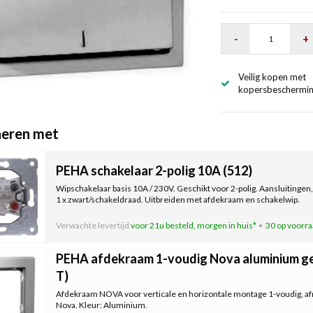
-
+
Veilig kopen met
kopersbeschermi
eren met
PEHA schakelaar 2-polig 10A (512)
Wipschakelaar basis 10A / 230V. Geschikt voor 2-polig. Aansluitingen, 1
1 x zwart/schakeldraad. Uitbreiden met afdekraam en schakelwip.
Verwachte levertijd
voor 21u besteld, morgen in huis*
30 op voorr
PEHA afdekraam 1-voudig Nova aluminium ge
T)
Afdekraam NOVA voor verticale en horizontale montage 1-voudig, af
Nova. Kleur: Aluminium.