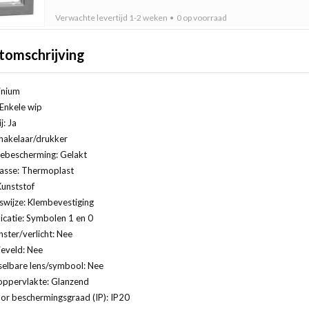
Verwachte levertijd
1-2 weken
0 op voorraad
tomschrijving
inium
 Enkele wip
j: Ja
hakelaar/drukker
ebescherming: Gelakt
lasse: Thermoplast
Kunststof
swijze: Klembevestiging
catie: Symbolen 1 en 0
ster/verlicht: Nee
ieveld: Nee
selbare lens/symbool: Nee
oppervlakte: Glanzend
or beschermingsgraad (IP): IP20