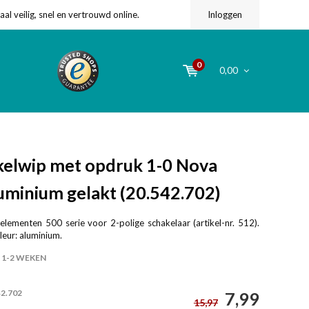
l veilig, snel en vertrouwd online.
Inloggen
0
0,00
elwip met opdruk 1-0 Nova
luminium gelakt (20.542.702)
elementen 500 serie voor 2-polige schakelaar (artikel-nr. 512).
Kleur: aluminium.
1-2 WEKEN
42.702
7,99
15,97