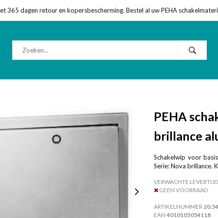
met 365 dagen retour en kopersbescherming. Bestel al uw PEHA schakelmateriaa
PEHA schak
brillance a
Schakelwip voor basis
Serie: Nova brillance. 
VERWACHTE LEVERTIJD
GEEN VOORRAAD
ARTIKELNUMMER
20.5
EAN
4010105054118