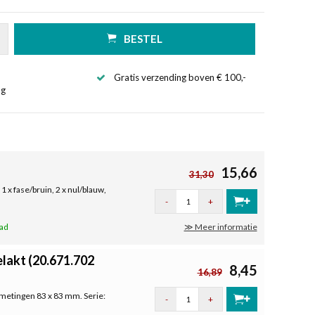
BESTEL
Gratis verzending boven € 100,-
ng
15,66
31,30
 x fase/bruin, 2 x nul/blauw,
-
+
aad
≫ Meer informatie
lakt (20.671.702
8,45
16,89
metingen 83 x 83 mm. Serie:
-
+