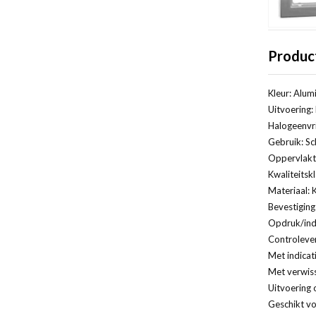
Produc
Kleur: Alum
Uitvoering:
Halogeenvri
Gebruik: Sc
Oppervlakt
Kwaliteitsk
Materiaal: 
Bevestiging
Opdruk/indi
Controleven
Met indicat
Met verwis
Uitvoering 
Geschikt vo