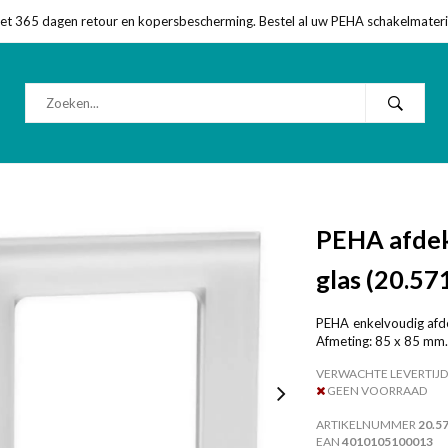
met 365 dagen retour en kopersbescherming. Bestel al uw PEHA schakelmateriaa
PEHA afdek
glas (20.57
PEHA enkelvoudig afdek
Afmeting: 85 x 85 mm.
VERWACHTE LEVERTIJD
GEEN VOORRAAD
ARTIKELNUMMER
20.57
EAN
4010105100013