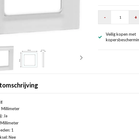
-
+
Veilig kopen met
kopersbeschermi
tomschrijving
ig
 Millimeter
j: Ja
Millimeter
eden: 1
ksel: Nee