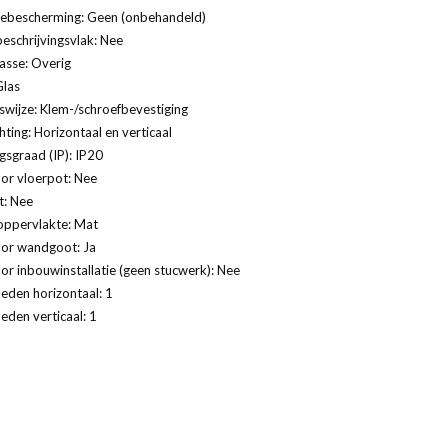
ebescherming: Geen (onbehandeld)
eschrijvingsvlak: Nee
lasse: Overig
Glas
swijze: Klem-/schroefbevestiging
ting: Horizontaal en verticaal
sgraad (IP): IP20
or vloerpot: Nee
t: Nee
oppervlakte: Mat
oor wandgoot: Ja
or inbouwinstallatie (geen stucwerk): Nee
eden horizontaal: 1
eden verticaal: 1