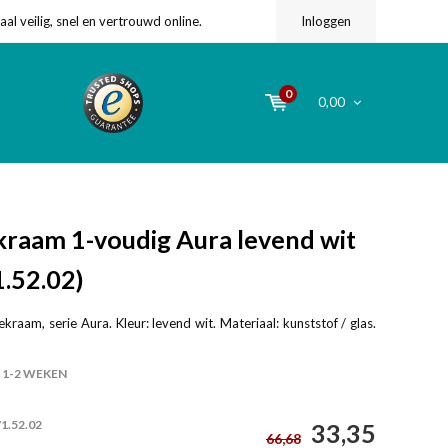
l veilig, snel en vertrouwd online.
Inloggen
0
0,00
raam 1-voudig Aura levend wit
1.52.02)
raam, serie Aura. Kleur: levend wit. Materiaal: kunststof / glas.
1-2 WEKEN
1.52.02
33,35
66,68