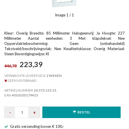
Image
1
/ 1
Kleur: Overig Breedte: 85 Millimeter Halogeenvrij: Ja Hoogte: 227
Millimeter Aantal eenheden: 3 Met klapdeksel: Nee
Oppervlaktebescherming: Geen (onbehandeld)
Tekstveld/beschrijvingsvlak: Nee Kwaliteitsklasse: Overig Materiaal:
Steen Bevestigingswijze: Kl
223,39
446,78
VERWACHTE LEVERTIJD
1-2 WEKEN
GEEN VOORRAAD
ARTIKELNUMMER
20.573.125.21
EAN
4010105179415
-
+
BESTEL
Gratis verzending boven € 100,-