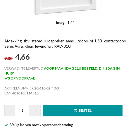
Image
1
/ 1
Afdekking tbv stereo luidspreker aansluitdoos of USB contactdoos.
Serie: Aura. Kleur: levend wit, RAL9010.
4,66
9,30
VERWACHTE LEVERTIJD
VOOR MAANDAG 21U BESTELD, DINSDAG IN
HUIS*
3
OP VOORRAAD
ARTIKELNUMMER
20.610.02 TDO
EAN
4010105114515
-
+
BESTEL
Veilig kopen met kopersbescherming