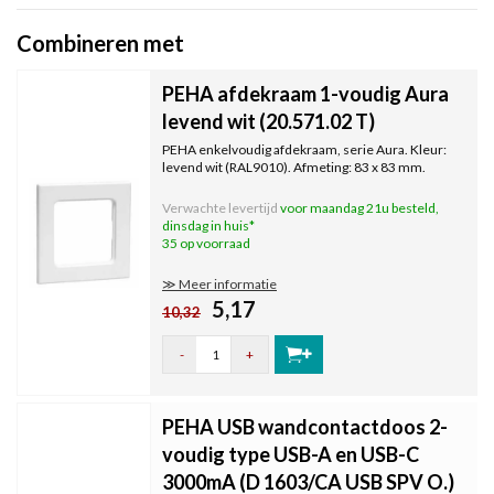
Combineren met
PEHA afdekraam 1-voudig Aura
levend wit (20.571.02 T)
PEHA enkelvoudig afdekraam, serie Aura. Kleur:
levend wit (RAL9010). Afmeting: 83 x 83 mm.
Verwachte levertijd
voor maandag 21u besteld,
dinsdag in huis*
35 op voorraad
≫ Meer informatie
5,17
10,32
-
+
PEHA USB wandcontactdoos 2-
voudig type USB-A en USB-C
3000mA (D 1603/CA USB SPV O.)