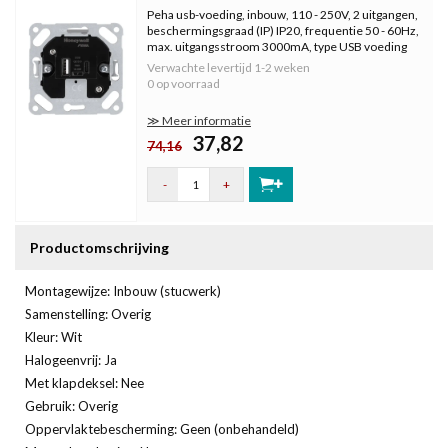
Peha usb-voeding, inbouw, 110 - 250V, 2 uitgangen,
beschermingsgraad (IP) IP20, frequentie 50 - 60Hz,
max. uitgangsstroom 3000mA, type USB voeding
AC, uitgangsspanning 9V, zonder centraalplaat.
Verwachte levertijd
1-2 weken
0 op voorraad
≫ Meer informatie
37,82
74,16
-
+
Productomschrijving
Montagewijze: Inbouw (stucwerk)
Samenstelling: Overig
Kleur: Wit
Halogeenvrij: Ja
Met klapdeksel: Nee
Gebruik: Overig
Oppervlaktebescherming: Geen (onbehandeld)