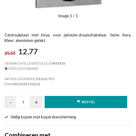
Image
1
/ 1
Centraalplaat met knop voor jaloezie-draaischakelaar. Serie: Aura.
Kleur: aluminium gelakt.
12,77
25,53
VERWACHTE LEVERTIJD
1-2 WEKEN
GEEN VOORRAAD
ARTIKELNUMMER
20.610.70 J
EAN
4010105152616
-
+
BESTEL
Veilig kopen met kopersbescherming
Combineren met