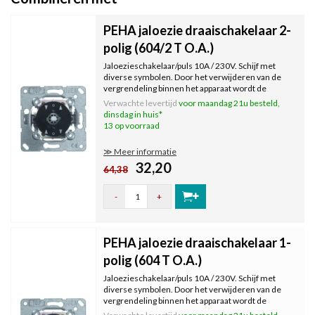
PEHA jaloezie draaischakelaar 2-
polig (604/2 T O.A.)
Jaloezieschakelaar/puls 10A / 230V. Schijf met
diverse symbolen. Door het verwijderen van de
vergrendeling binnen het apparaat wordt de
impulsgever gewijzigd in een schakelaar. Uitbreiden
Verwachte levertijd
voor maandag 21u besteld,
met afdekraam en knop.
dinsdag in huis*
13 op voorraad
≫ Meer informatie
32,20
64,38
-
+
PEHA jaloezie draaischakelaar 1-
polig (604 T O.A.)
Jaloezieschakelaar/puls 10A / 230V. Schijf met
diverse symbolen. Door het verwijderen van de
vergrendeling binnen het apparaat wordt de
impulsgever gewijzigd in een schakelaar. Uitbreiden