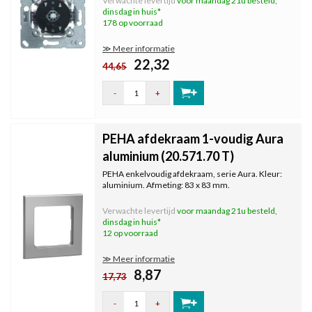
Verwachte levertijd
voor maandag 21u besteld,
met afdekraam en knop uit een gewenste serie.
dinsdag in huis*
178 op voorraad
≫ Meer informatie
22,32
44,65
-
+
PEHA afdekraam 1-voudig Aura
aluminium (20.571.70 T)
PEHA enkelvoudig afdekraam, serie Aura. Kleur:
aluminium. Afmeting: 83 x 83 mm.
Verwachte levertijd
voor maandag 21u besteld,
dinsdag in huis*
12 op voorraad
≫ Meer informatie
8,87
17,73
-
+