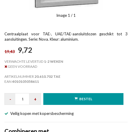
Image
1
/ 1
Centraalplaat voor TAE-, UAE/TAE-aansluitdozen geschikt tot 3
aansluitingen. Serie: Nova. Kleur: aluminium.
9,72
19,43
VERWACHTE LEVERTIJD
1-2 WEKEN
GEEN VOORRAAD
ARTIKELNUMMER
20.610.702 TAE
EAN
4010105058611
-
+
BESTEL
Veilig kopen met kopersbescherming
Combineren met