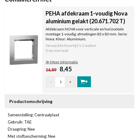
PEHA afdekraam 1-voudig Nova
aluminium gelakt (20.671.702 T)
Afdekraam NOVA voor verticale en horizontale
montage 1-voudig, afmetingen 83 x 83 mm. Serie:
Nova. Kleur: Aluminium.
Verwachte levertijd
1-2 weken
0 op voorraad
≫ Meer informatie
8,45
16,89
-
+
Productomschrijving
Samenstelling: Centraalplaat
Gebruik: TAE
Draagring: Nee
Met stofbescherming: Nee