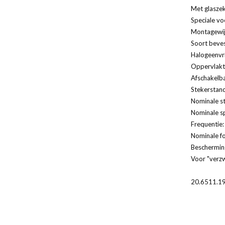
Met glaszek
Speciale vo
Montagewij
Soort beves
Halogeenvri
Oppervlakt
Afschakelba
Stekerstand
Nominale s
Nominale s
Frequentie
Nominale f
Bescherming
Voor "verz
20.6511.1