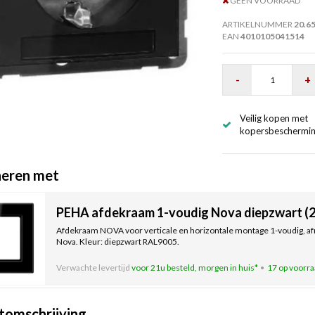
GEEN VOORRAAD
ARTIKELNUMMER
20.6
EAN
4010105041514
-
+
Veilig kopen met
kopersbeschermi
eren met
PEHA afdekraam 1-voudig Nova diepzwart (2
Afdekraam NOVA voor verticale en horizontale montage 1-voudig, af
Nova. Kleur: diepzwart RAL9005.
Verwachte levertijd
voor 21u besteld, morgen in huis*
17 op voorr
tomschrijving