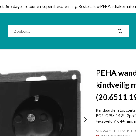
met 365 dagen retour en kopersbescherming. Bestel al uw PEHA schakelmateriaa
PEHA wand
kindveilig 
(20.6511.1
Randaarde stopcontac
PG/TG/98.142! 2poli
tekstveld 7 x 44 mm, m
VERWACHTE LEVERTIJD