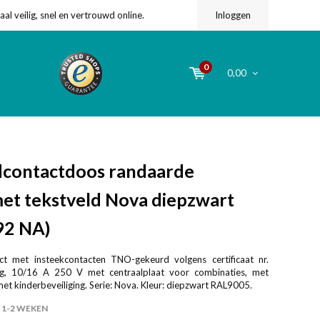
l veilig, snel en vertrouwd online.
Inloggen
0
0,00
contactdoos randaarde
met tekstveld Nova diepzwart
92 NA)
t met insteekcontacten TNO-gekeurd volgens certificaat nr.
g, 10/16 A 250 V met centraalplaat voor combinaties, met
et kinderbeveiliging. Serie: Nova. Kleur: diepzwart RAL9005.
1-2 WEKEN