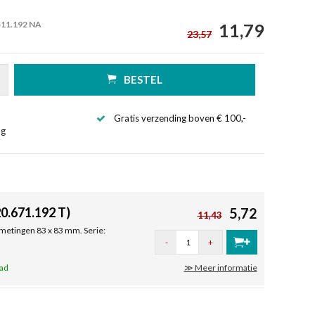
511.192 NA
11,79
23,57
BESTEL
Gratis verzending boven € 100,-
ng
0.671.192 T)
5,72
11,43
metingen 83 x 83 mm. Serie:
-
+
aad
≫ Meer informatie