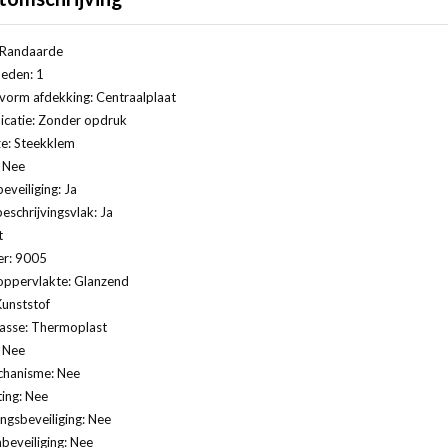
: Randaarde
eden: 1
vorm afdekking: Centraalplaat
icatie: Zonder opdruk
ze: Steekklem
 Nee
eveiliging: Ja
eschrijvingsvlak: Ja
t
r: 9005
oppervlakte: Glanzend
Kunststof
lasse: Thermoplast
: Nee
hanisme: Nee
ting: Nee
gsbeveiliging: Nee
eveiliging: Nee