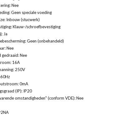
ering: Nee
eding: Geen speciale voeding
ze: Inbouw (stucwerk)
tiging: Klauw-/schroefbevestiging
j: Ja
ebescherming: Geen (onbehandeld)
ar: Nee
 gedraaid: Nee
troom: 16A
panning: 250V
: 60Hz
outstroom: 0mA
sgraad (IP): IP20
warende omstandigheden" (conform VDE): Nee
92NA