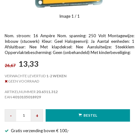
Image
1
/ 1
Nom. stroom: 16 Ampère Nom. spanning: 250 Volt Montagewijze:
Inbouw (stucwerk) Kleur: Geel Halogeenvrij: Ja Aantal eenheden: 1
Afsluitbaar: Nee Met klapdeksel: Nee Aansluitwijze: Steekklem
Oppervlaktebescherming: Geen (onbehandeld) Met kinderbeveiliging:
13,33
26,67
VERWACHTE LEVERTIJD
1-2 WEKEN
GEEN VOORRAAD
ARTIKELNUMMER
20.6511.312
EAN
4010105018929
-
+
BESTEL
Gratis verzending boven € 100,-