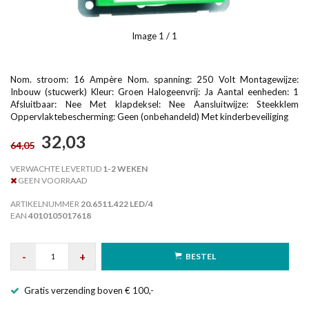
Image
1
/ 1
Nom. stroom: 16 Ampère Nom. spanning: 250 Volt Montagewijze:
Inbouw (stucwerk) Kleur: Groen Halogeenvrij: Ja Aantal eenheden: 1
Afsluitbaar: Nee Met klapdeksel: Nee Aansluitwijze: Steekklem
Oppervlaktebescherming: Geen (onbehandeld) Met kinderbeveiliging
32,03
64,05
VERWACHTE LEVERTIJD
1-2 WEKEN
GEEN VOORRAAD
ARTIKELNUMMER
20.6511.422 LED/4
EAN
4010105017618
-
+
BESTEL
Gratis verzending boven € 100,-