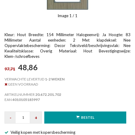
Image
1
/ 1
Kleur: Hout Breedte: 154 Millimeter Halogeenvrij: Ja Hoogte: 83
Millimeter Aantal eenheden: 2 Met klapdeksel: Nee
Oppervlaktebescherming: Decor Tekstveld/beschrijvingsvlak: Nee
Kwaliteitsklasse: Overig Materiaal: Hout Bevestigingswijze:
Klem-/schroefbeves
48,86
97,71
VERWACHTE LEVERTIJD
1-2 WEKEN
GEEN VOORRAAD
ARTIKELNUMMER
20.672.201.702
EAN
4010105185997
-
+
BESTEL
Veilig kopen met kopersbescherming