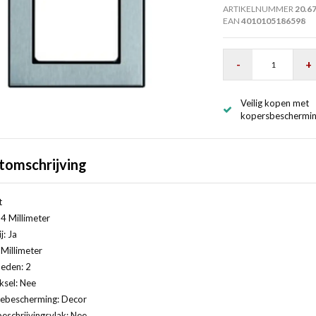
ARTIKELNUMMER
20.6
EAN
4010105186598
-
+
Veilig kopen met
kopersbeschermi
tomschrijving
t
4 Millimeter
j: Ja
Millimeter
eden: 2
ksel: Nee
ebescherming: Decor
eschrijvingsvlak: Nee