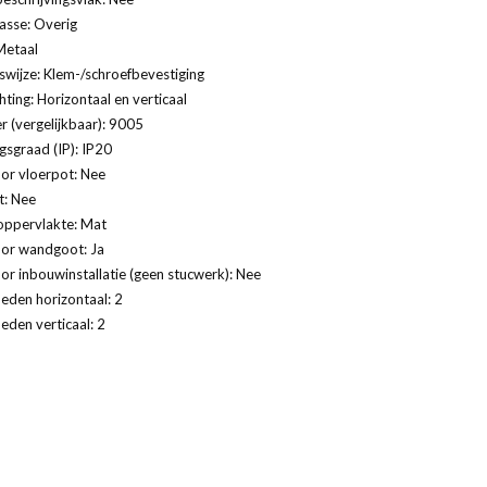
lasse: Overig
Metaal
swijze: Klem-/schroefbevestiging
ting: Horizontaal en verticaal
 (vergelijkbaar): 9005
sgraad (IP): IP20
or vloerpot: Nee
t: Nee
oppervlakte: Mat
oor wandgoot: Ja
or inbouwinstallatie (geen stucwerk): Nee
eden horizontaal: 2
eden verticaal: 2