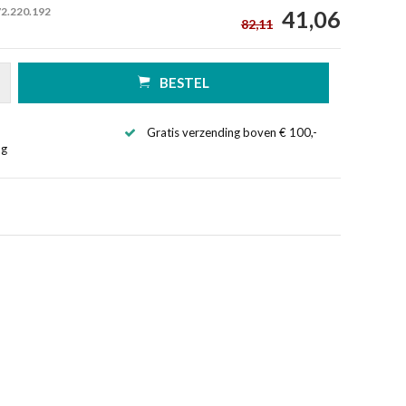
72.220.192
41,06
82,11
BESTEL
Gratis verzending boven € 100,-
ng