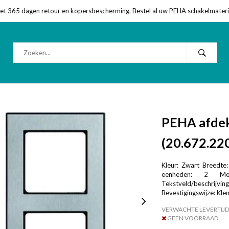
met 365 dagen retour en kopersbescherming. Bestel al uw PEHA schakelmateriaa
PEHA afdek
(20.672.22
Kleur: Zwart Breedte:
eenheden: 2 Met
Tekstveld/beschrijv
Bevestigingswijze: Kle
VERWACHTE LEVERTIJD
GEEN VOORRAAD