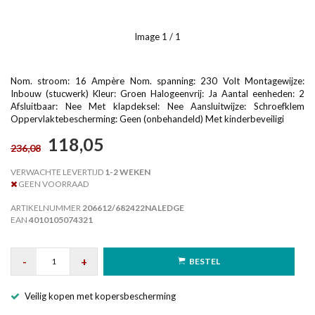
Image
1
/ 1
Nom. stroom: 16 Ampère Nom. spanning: 230 Volt Montagewijze:
Inbouw (stucwerk) Kleur: Groen Halogeenvrij: Ja Aantal eenheden: 2
Afsluitbaar: Nee Met klapdeksel: Nee Aansluitwijze: Schroefklem
Oppervlaktebescherming: Geen (onbehandeld) Met kinderbeveiligi
118,05
236,08
VERWACHTE LEVERTIJD
1-2 WEKEN
GEEN VOORRAAD
ARTIKELNUMMER
206612/682422NALEDGE
EAN
4010105074321
-
+
BESTEL
Veilig kopen met kopersbescherming