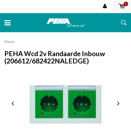
0
Home
PEHA Wcd 2v Randaarde Inbouw
(206612/682422NALEDGE)