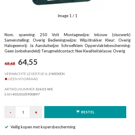
Image
1
/ 1
Nom. spanning: 250 Volt Montagewijze: Inbouw (stucwerk)
Samenstelling: Overig Bedieningswijze: Wip/drukker Kleur: Overig
Halogeenvrij: Ja Aansluitwijze: Schroefklem Oppervlaktebescherming:
Geen (onbehandeld) Terugmeldcontact: Nee Kwaliteitsklasse: Overig
64,55
68,68
VERWACHTE LEVERTIJD
1-2 WEKEN
GEEN VOORRAAD
ARTIKELNUMMER
326 ES WE
EAN
4010105900897
-
+
BESTEL
Veilig kopen met kopersbescherming