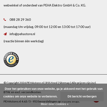
webwinkel of onderdeel van PEHA Elektro GmbH & Co. KG.
088 28 29 360
(maandag t/m vrijdag, 09:00 tot 12:00 en 13:00 tot 17:00 uur)
info@pehastore.nl
(reactie binnen één werkdag)
© Copyright 2026 PEHAstore.nl |
RSS-feed
|
Sitemap
| Alle prijzen zijn incl.
Door het gebruiken van onze website, ga je akkoord met het gebruik van
BTW. en excl.
verzendkosten
.
cookies om onze website te verbeteren.
Dit bericht verbergen
PEHAstore.nl
4.63
/
5
-
953
beoordelingen op
Trusted Shops
.
Meer over cookies »