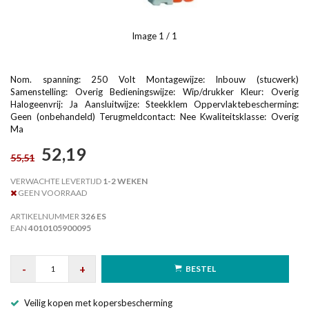
Image
1
/ 1
Nom. spanning: 250 Volt Montagewijze: Inbouw (stucwerk)
Samenstelling: Overig Bedieningswijze: Wip/drukker Kleur: Overig
Halogeenvrij: Ja Aansluitwijze: Steekklem Oppervlaktebescherming:
Geen (onbehandeld) Terugmeldcontact: Nee Kwaliteitsklasse: Overig
Ma
52,19
55,51
VERWACHTE LEVERTIJD
1-2 WEKEN
GEEN VOORRAAD
ARTIKELNUMMER
326 ES
EAN
4010105900095
-
+
BESTEL
Veilig kopen met kopersbescherming