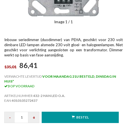
Image
1
/ 1
Inbouw seriedimmer (duodimmer) van PEHA, geschikt voor 230 volt
dimbare LED-lampen alsmede 230 volt gloei- en halogeenlampen. Niet
geschikt voor verlichting aangesloten op een transformator. Dimmer
werkt op basis van fase-aansnijding.
86,41
135,01
VERWACHTE LEVERTIJD
VOOR MAANDAG 21U BESTELD, DINSDAG IN
HUIS*
3
OP VOORRAAD
ARTIKELNUMMER
432-2 HAN LED O.A.
EAN
4010105272437
-
+
BESTEL