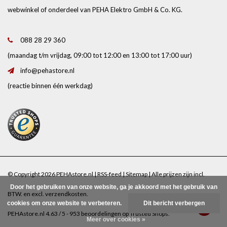
webwinkel of onderdeel van PEHA Elektro GmbH & Co. KG.
088 28 29 360
(maandag t/m vrijdag, 09:00 tot 12:00 en 13:00 tot 17:00 uur)
info@pehastore.nl
(reactie binnen één werkdag)
© Copyright 2026 PEHAstore.nl |
RSS-feed
|
Sitemap
| Alle prijzen zijn incl.
Door het gebruiken van onze website, ga je akkoord met het gebruik van
BTW. en excl.
verzendkosten
.
cookies om onze website te verbeteren.
Dit bericht verbergen
PEHAstore.nl
4.63
/
5
-
953
beoordelingen op
Trusted Shops
.
Meer over cookies »