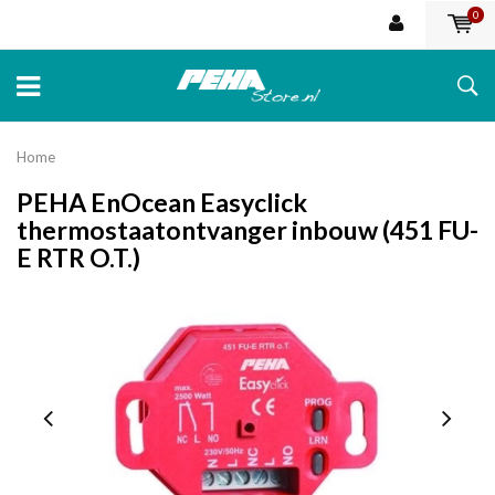
0
Home
PEHA EnOcean Easyclick
thermostaatontvanger inbouw (451 FU-
E RTR O.T.)