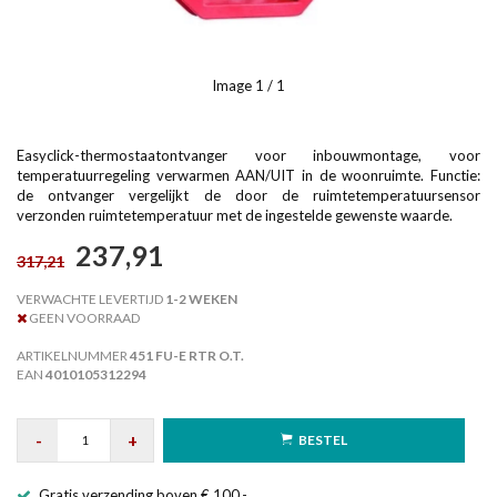
Image
1
/ 1
Easyclick-thermostaatontvanger voor inbouwmontage, voor
temperatuurregeling verwarmen AAN/UIT in de woonruimte. Functie:
de ontvanger vergelijkt de door de ruimtetemperatuursensor
verzonden ruimtetemperatuur met de ingestelde gewenste waarde.
237,91
317,21
VERWACHTE LEVERTIJD
1-2 WEKEN
GEEN VOORRAAD
ARTIKELNUMMER
451 FU-E RTR O.T.
EAN
4010105312294
-
+
BESTEL
Gratis verzending boven € 100,-