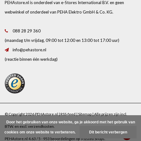
PEHAstore.nl is onderdeel van e-Stores International B.V. en geen
webwinkel of onderdeel van PEHA Elektro GmbH & Co. KG.
088 28 29 360
(maandag t/m vrijdag, 09:00 tot 12:00 en 13:00 tot 17:00 uur)
info@pehastore.nl
(reactie binnen één werkdag)
© Copyright 2026 PEHAstore.nl |
RSS-feed
|
Sitemap
| Alle prijzen zijn incl.
Door het gebruiken van onze website, ga je akkoord met het gebruik van
BTW. en excl.
verzendkosten
.
cookies om onze website te verbeteren.
Dit bericht verbergen
PEHAstore.nl
4.63
/
5
-
953
beoordelingen op
Trusted Shops
.