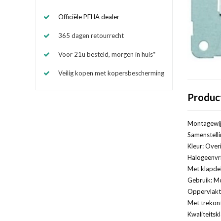
Officiële PEHA dealer
365 dagen retourrecht
Voor 21u besteld, morgen in huis*
Veilig kopen met kopersbescherming
Produc
Montagewij
Samenstelli
Kleur: Over
Halogeenvri
Met klapde
Gebruik: M
Oppervlakt
Met trekont
Kwaliteitsk