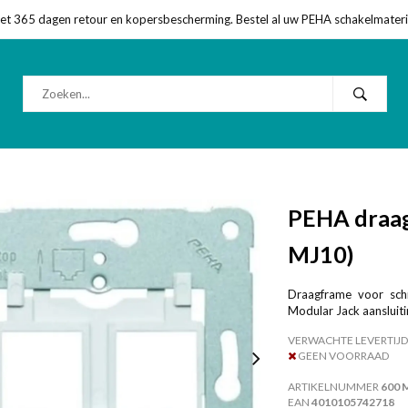
met 365 dagen retour en kopersbescherming. Bestel al uw PEHA schakelmateriaa
PEHA draagr
MJ10)
Draagframe voor schro
Modular Jack aansluiti
VERWACHTE LEVERTIJD
GEEN VOORRAAD
ARTIKELNUMMER
600 
EAN
4010105742718