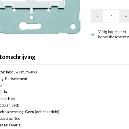
-
+
Veilig kopen met
kopersbeschermi
tomschrijving
ze: Inbouw (stucwerk)
ng: Basiselement
ig
j: Ja
ksel: Nee
odular-Jack
ebescherming: Geen (onbehandeld)
lasting: Nee
lasse: Overig