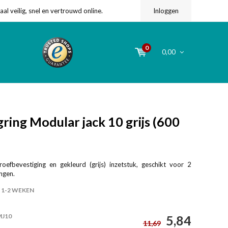
l veilig, snel en vertrouwd online.
Inloggen
0
0,00
ing Modular jack 10 grijs (600
efbevestiging en gekleurd (grijs) inzetstuk, geschikt voor 2
ngen.
1-2 WEKEN
MJ10
5,84
11,69