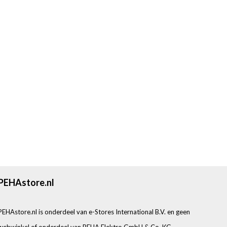
PEHAstore.nl
PEHAstore.nl is onderdeel van e-Stores International B.V. en geen
webwinkel of onderdeel van PEHA Elektro GmbH & Co. KG.