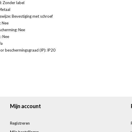
: Zonder label
Metaal
swijze: Bevestiging met schroef
: Nee
scherming: Nee
: Nee
Ja
or beschermingsgraad (IP): IP20
Mijn account
Registreren
Mijn bestellingen