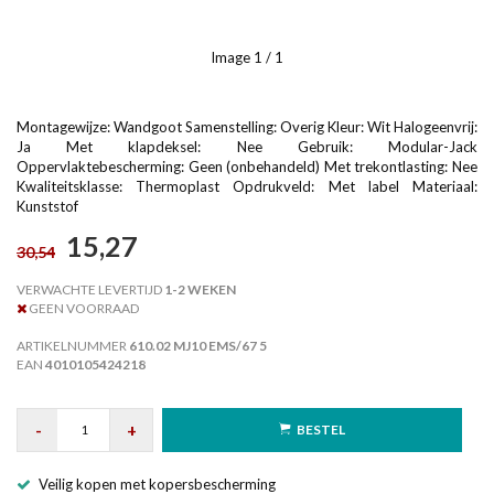
Image
1
/ 1
Montagewijze: Wandgoot Samenstelling: Overig Kleur: Wit Halogeenvrij:
Ja Met klapdeksel: Nee Gebruik: Modular-Jack
Oppervlaktebescherming: Geen (onbehandeld) Met trekontlasting: Nee
Kwaliteitsklasse: Thermoplast Opdrukveld: Met label Materiaal:
Kunststof
15,27
30,54
VERWACHTE LEVERTIJD
1-2 WEKEN
GEEN VOORRAAD
ARTIKELNUMMER
610.02 MJ10 EMS/67 5
EAN
4010105424218
-
+
BESTEL
Veilig kopen met kopersbescherming