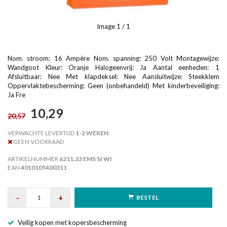
Image
1
/ 1
Nom. stroom: 16 Ampère Nom. spanning: 250 Volt Montagewijze:
Wandgoot Kleur: Oranje Halogeenvrij: Ja Aantal eenheden: 1
Afsluitbaar: Nee Met klapdeksel: Nee Aansluitwijze: Steekklem
Oppervlaktebescherming: Geen (onbehandeld) Met kinderbeveiliging:
Ja Fre
10,29
20,57
VERWACHTE LEVERTIJD
1-2 WEKEN
GEEN VOORRAAD
ARTIKELNUMMER
6211.33 EMS SI WI
EAN
4010105400311
-
+
BESTEL
Veilig kopen met kopersbescherming