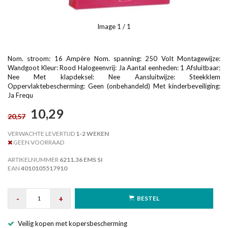
Image
1
/ 1
Nom. stroom: 16 Ampère Nom. spanning: 250 Volt Montagewijze:
Wandgoot Kleur: Rood Halogeenvrij: Ja Aantal eenheden: 1 Afsluitbaar:
Nee Met klapdeksel: Nee Aansluitwijze: Steekklem
Oppervlaktebescherming: Geen (onbehandeld) Met kinderbeveiliging:
Ja Frequ
10,29
20,57
VERWACHTE LEVERTIJD
1-2 WEKEN
GEEN VOORRAAD
ARTIKELNUMMER
6211.36 EMS SI
EAN
4010105517910
-
+
BESTEL
Veilig kopen met kopersbescherming