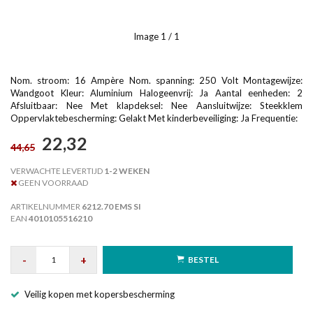
Image
1
/ 1
Nom. stroom: 16 Ampère Nom. spanning: 250 Volt Montagewijze:
Wandgoot Kleur: Aluminium Halogeenvrij: Ja Aantal eenheden: 2
Afsluitbaar: Nee Met klapdeksel: Nee Aansluitwijze: Steekklem
Oppervlaktebescherming: Gelakt Met kinderbeveiliging: Ja Frequentie:
22,32
44,65
VERWACHTE LEVERTIJD
1-2 WEKEN
GEEN VOORRAAD
ARTIKELNUMMER
6212.70 EMS SI
EAN
4010105516210
-
+
BESTEL
Veilig kopen met kopersbescherming