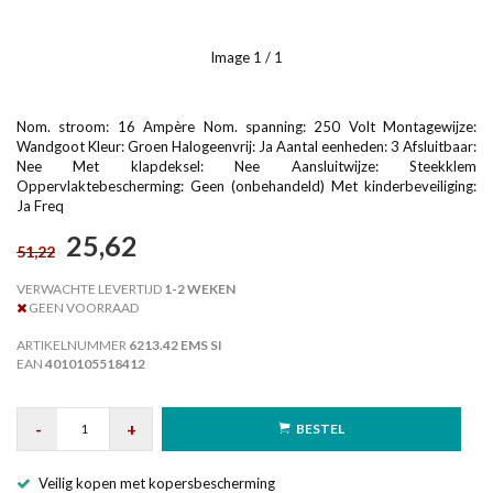
Image
1
/ 1
Nom. stroom: 16 Ampère Nom. spanning: 250 Volt Montagewijze:
Wandgoot Kleur: Groen Halogeenvrij: Ja Aantal eenheden: 3 Afsluitbaar:
Nee Met klapdeksel: Nee Aansluitwijze: Steekklem
Oppervlaktebescherming: Geen (onbehandeld) Met kinderbeveiliging:
Ja Freq
25,62
51,22
VERWACHTE LEVERTIJD
1-2 WEKEN
GEEN VOORRAAD
ARTIKELNUMMER
6213.42 EMS SI
EAN
4010105518412
-
+
BESTEL
Veilig kopen met kopersbescherming