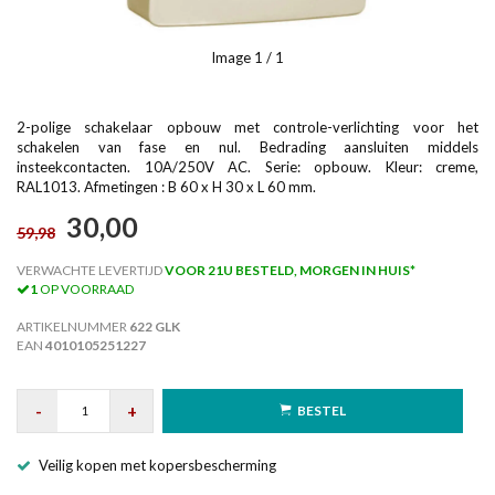
Image
1
/ 1
2-polige schakelaar opbouw met controle-verlichting voor het
schakelen van fase en nul. Bedrading aansluiten middels
insteekcontacten. 10A/250V AC. Serie: opbouw. Kleur: creme,
RAL1013. Afmetingen : B 60 x H 30 x L 60 mm.
30,00
59,98
VERWACHTE LEVERTIJD
VOOR 21U BESTELD, MORGEN IN HUIS*
1
OP VOORRAAD
ARTIKELNUMMER
622 GLK
EAN
4010105251227
-
+
BESTEL
Veilig kopen met kopersbescherming