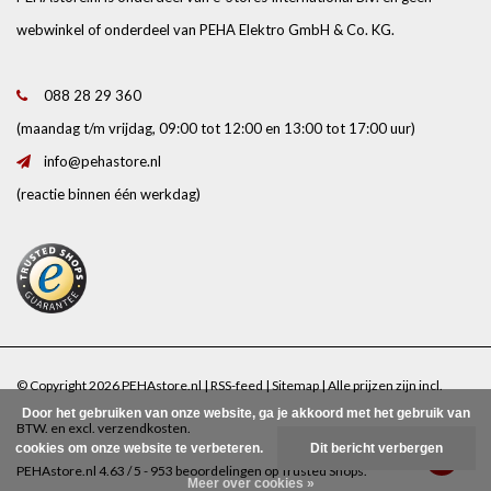
webwinkel of onderdeel van PEHA Elektro GmbH & Co. KG.
088 28 29 360
(maandag t/m vrijdag, 09:00 tot 12:00 en 13:00 tot 17:00 uur)
info@pehastore.nl
(reactie binnen één werkdag)
© Copyright 2026 PEHAstore.nl |
RSS-feed
|
Sitemap
| Alle prijzen zijn incl.
Door het gebruiken van onze website, ga je akkoord met het gebruik van
BTW. en excl.
verzendkosten
.
cookies om onze website te verbeteren.
Dit bericht verbergen
PEHAstore.nl
4.63
/
5
-
953
beoordelingen op
Trusted Shops
.
Meer over cookies »