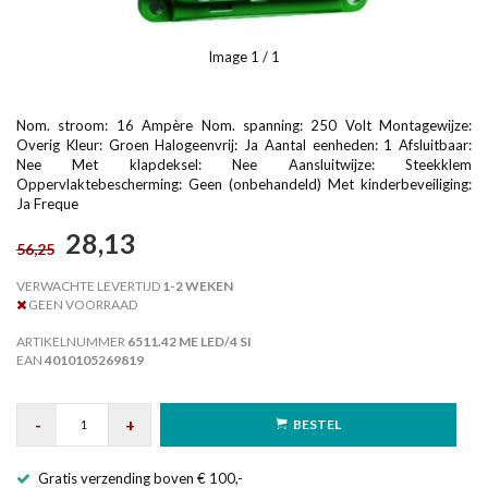
Image
1
/ 1
Nom. stroom: 16 Ampère Nom. spanning: 250 Volt Montagewijze:
Overig Kleur: Groen Halogeenvrij: Ja Aantal eenheden: 1 Afsluitbaar:
Nee Met klapdeksel: Nee Aansluitwijze: Steekklem
Oppervlaktebescherming: Geen (onbehandeld) Met kinderbeveiliging:
Ja Freque
28,13
56,25
VERWACHTE LEVERTIJD
1-2 WEKEN
GEEN VOORRAAD
ARTIKELNUMMER
6511.42 ME LED/4 SI
EAN
4010105269819
-
+
BESTEL
Gratis verzending boven € 100,-